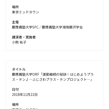
場所
東京ミッドタウン
主催
慶應義塾大学SFC／慶應義塾大学湘南藤沢学会
講演者・実施者
小熊 祐子
タイトル
慶應義塾大学ORF「運動継続の秘訣！はじめようプラ
ス・テン♪―ふじさわプラス・テンプロジェクト―」
日付
2018年11月22日
場所