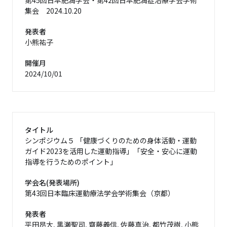
第45回日本肥満学会・第42回日本肥満症治療学会学術
集会 2024.10.20
発表者
小熊祐子
開催月
2024/10/01
タイトル
シンポジウム５ 「健康づくりのための身体活動・運動
ガイド2023を活用した運動指導」「安全・安心に運動
指導を行うためのポイント」
学会名(発表場所)
第43回日本臨床運動療法学会学術集会（京都）
発表者
平田昂大, 黒瀬聖司, 齋藤義信, 佐藤真治, 都竹茂樹, 小熊