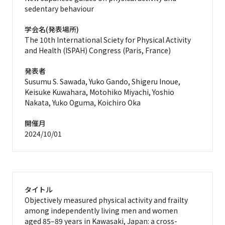
sedentary behaviour
学会名(発表場所)
The 10th International Sciety for Physical Activity
and Health (ISPAH) Congress (Paris, France)
発表者
Susumu S. Sawada, Yuko Gando, Shigeru Inoue,
Keisuke Kuwahara, Motohiko Miyachi, Yoshio
Nakata, Yuko Oguma, Koichiro Oka
開催月
2024/10/01
タイトル
Objectively measured physical activity and frailty
among independently living men and women
aged 85–89 years in Kawasaki, Japan: a cross-