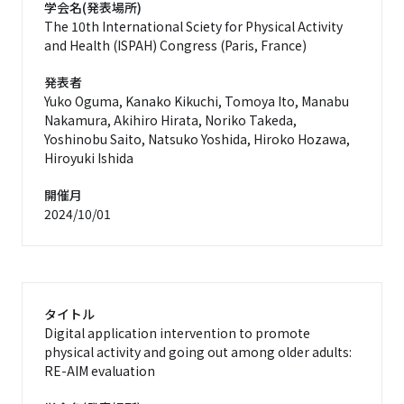
学会名(発表場所)
The 10th International Sciety for Physical Activity
and Health (ISPAH) Congress (Paris, France)
発表者
Yuko Oguma, Kanako Kikuchi, Tomoya Ito, Manabu
Nakamura, Akihiro Hirata, Noriko Takeda,
Yoshinobu Saito, Natsuko Yoshida, Hiroko Hozawa,
Hiroyuki Ishida
開催月
2024/10/01
タイトル
Digital application intervention to promote
physical activity and going out among older adults:
RE-AIM evaluation