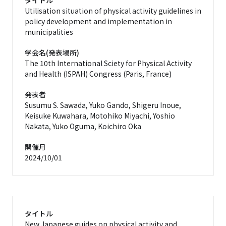
タイトル
Utilisation situation of physical activity guidelines in
policy development and implementation in
municipalities
学会名(発表場所)
The 10th International Sciety for Physical Activity
and Health (ISPAH) Congress (Paris, France)
発表者
Susumu S. Sawada, Yuko Gando, Shigeru Inoue,
Keisuke Kuwahara, Motohiko Miyachi, Yoshio
Nakata, Yuko Oguma, Koichiro Oka
開催月
2024/10/01
タイトル
New Japanese guides on physical activity and