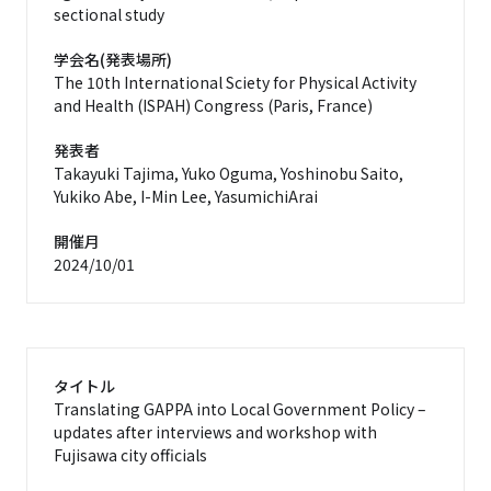
sectional study
学会名(発表場所)
The 10th International Sciety for Physical Activity
and Health (ISPAH) Congress (Paris, France)
発表者
Takayuki Tajima, Yuko Oguma, Yoshinobu Saito,
Yukiko Abe, I-Min Lee, YasumichiArai
開催月
2024/10/01
タイトル
Translating GAPPA into Local Government Policy –
updates after interviews and workshop with
Fujisawa city officials