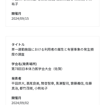
祐子
開催月
2024/09/15
タイトル
単一運動施設における利用者の属性と有害事象の発生頻
度の調査
学会名(発表場所)
第78回日本体力医学会大会（佐賀）
発表者
平田昂大, 髙尾良英, 勢登智章, 黒瀬聖司, 齋藤義信, 佐藤
真治, 都竹茂樹, 小熊祐子
開催月
2024/09/02