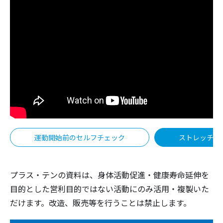
運動開始前のセルフチェック
ストレッチ体
プラス・テンの資料は、身体活動促進・健康寿命延伸を
目的とした営利目的ではない活動にのみ活用・複製いた
だけます。改造、販売等を行うことは禁止します。