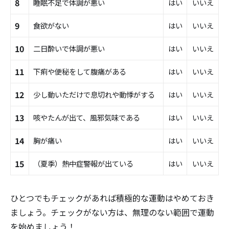
8
睡眠不足で体調が悪い
はい
いいえ
9
食欲がない
はい
いいえ
10
二日酔いで体調が悪い
はい
いいえ
11
下痢や便秘をして腹痛がある
はい
いいえ
12
少し動いただけで息切れや動悸がする
はい
いいえ
13
咳やたんが出て、風邪気味である
はい
いいえ
14
胸が痛い
はい
いいえ
15
（夏季）熱中症警報が出ている
はい
いいえ
ひとつでもチェックがあれば積極的な運動はやめておき
ましょう。チェックがない方は、無理のない範囲で運動
を始めましょう！