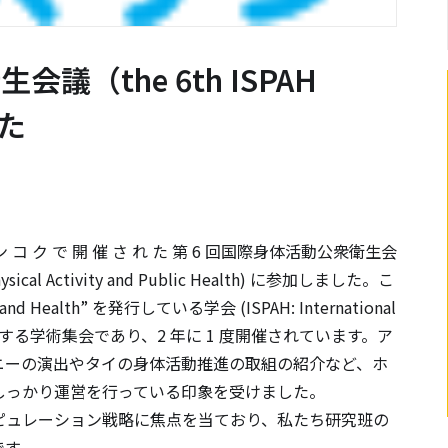
（the 6th ISPAH
した
 バ ン コ ク で 開 催 さ れ た 第 6 回国際身体活動公衆衛生会
n Physical Activity and Public Health) に参加しました。こ
 and Health” を発行している学会 (ISPAH: International
Health) が主催する学術集会であり、2 年に 1 度開催されています。ア
ニーの演出やタイの身体活動推進の取組の紹介など、ホ
dation がしっかり運営を行っている印象を受けました。
ュレーション戦略に焦点を当ており、私たち研究班の
です。