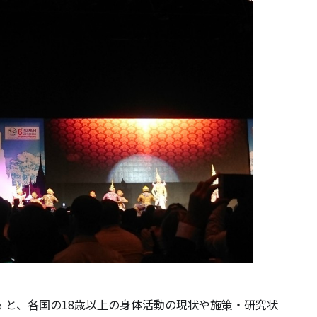
LL” の も と、各国の18歳以上の身体活動の現状や施策・研究状