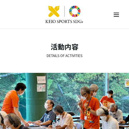
KEIO SPORTS SDGs
活動内容
DETAILS OF ACTIVITIES