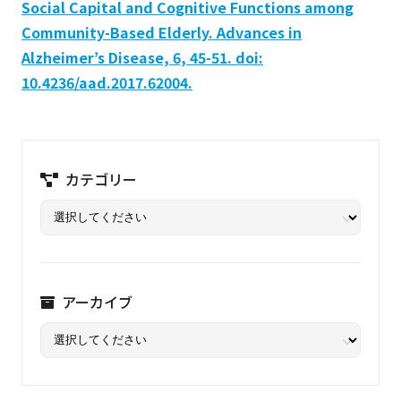
Social Capital and Cognitive Functions among
Community-Based Elderly. Advances in
Alzheimer’s Disease, 6, 45-51. doi:
10.4236/aad.2017.62004.
カテゴリー
アーカイブ