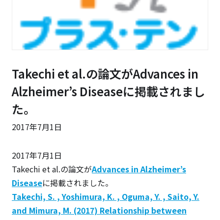
Takechi et al.の論文がAdvances in
Alzheimer’s Diseaseに掲載されまし
た。
2017年7月1日
2017年7月1日
Takechi et al.の論文が
Advances in Alzheimer’s
Disease
に掲載されました。
Takechi, S. , Yoshimura, K. , Oguma, Y. , Saito, Y.
and Mimura, M. (2017) Relationship between