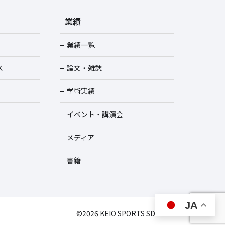
業績
業績一覧
ス
論文・雑誌
学術実績
イベント・講演会
メディア
書籍
JA
©︎2026 KEIO SPORTS SDGs