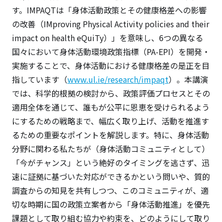
す。IMPAQTは「身体活動政策とその健康格差への影響
の改善（IMproving Physical Activity policies and their
impact on health eQuiTy）」を意味し、6つの異なる
国々において身体活動環境政策指標（PA-EPI）を開発・
実施することで、身体活動における健康格差の是正を目
指しています（
www.ul.ie/research/impaqt
）。本講演
では、科学的根拠の検討から、政策評価プロセスとその
適用全体を通じて、誰もが公平に恩恵を受けられるよう
にするための戦略まで、幅広く取り上げ、活動を推進す
るための重要なポイントを解説します。特に、身体活動
分野に関わる私たちが（身体活動コミュニティとして）
「今がチャンス」という絶好のタイミングを逃さず、迅
速に証拠に基づいた対応ができるかという問いや、質的
調査からの知見を共有しつつ、このコミュニティが、適
切な時期に国の政策立案者から「身体活動推進」を優先
課題として取り組む協力や約束を、どのようにして取り