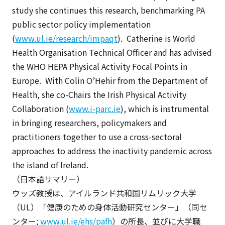
study she continues this research, benchmarking PA
public sector policy implementation
(
www.ul.ie/research/impaqt
). Catherine is World
Health Organisation Technical Officer and has advised
the WHO HEPA Physical Activity Focal Points in
Europe. With Colin O’Hehir from the Department of
Health, she co-Chairs the Irish Physical Activity
Collaboration (
www.i-parc.ie
), which is instrumental
in bringing researchers, policymakers and
practitioners together to use a cross-sectoral
approaches to address the inactivity pandemic across
the island of Ireland.
（日本語サマリー）
ウッズ教授は、アイルランド共和国リムリック大学
（UL）「健康のための身体活動研究センター」（同セ
ンター;
www.ul.ie/ehs/pafh
）の所長、並びに大学職