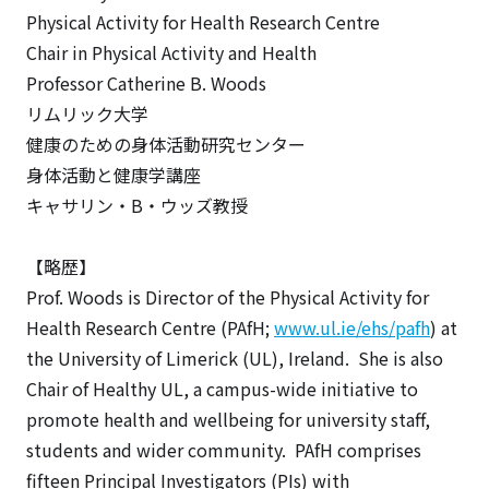
Physical Activity for Health Research Centre
Chair in Physical Activity and Health
Professor Catherine B. Woods
リムリック大学
健康のための身体活動研究センター
身体活動と健康学講座
キャサリン・B・ウッズ教授
【略歴】
Prof. Woods is Director of the
Physical Activity for
Health
Research Centre (PA
f
H;
www.ul.ie/ehs/pafh
) at
the University of Limerick (UL), Ireland. She is also
Chair of
Healthy UL
, a campus-wide initiative to
promote health and wellbeing for university staff,
students and wider community. PA
f
H comprises
fifteen Principal Investigators (PIs) with