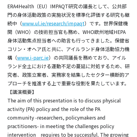
ERA4Health（EU）IMPAQT研究の議長として、公共部
門の身体活動政策の実施状況を標準化評価する研究も継
続中（
www.ul.ie/research/impaqt
）です。世界保健機
関（WHO）の技術担当官も務め、WHO欧州地域HEPA
身体活動焦点担当者への助言も行ってきました。保健省
コリン・オヘア氏と共に、アイルランド身体活動協力機
構（
www.i-parc.ie
）の共同議長を務めており、アイル
ランド全土における運動不足の蔓延に対処するため、研
究者、政策立案者、実務家を結集したセクター横断的ア
プローチを推進する上で重要な役割を果たしています。
【講演概要】
The aim of this presentation is to discuss physical
activity (PA) policy and the role of the PA
community -researchers, policymakers and
practitioners- in meeting the challenges policy
intervention requires to be successful. The growing