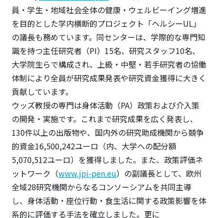
員・学生・地域社会全体の健康・ウェルビーイング増進
を目的とした学内横断的プロジェクト「ヘルシーUL」
の議長も務めています。同センターは、学際的な専門知
識を持つ主任研究者（PI）15名、研究スタッフ10名、
大学院生らで構成され、上級・中堅・若手研究者の協働
体制により全員が研究成果発表や研究資金獲得に大きく
貢献しています。
ウッズ教授の専門は身体活動（PA）政策および介入策
の開発・実施です。これまで研究成果を広く発表し、
130件以上の出版物や、国内外の研究助成機関から競争
的資金16,500,242ユーロ（内、大学への配分額
5,070,512ユーロ）を獲得しました。また、政策評価ネ
ットワーク（
www.jpi-pen.eu
）の副議長として、欧州
全域28研究機関からなるコンソーシアムを共同主導
し、身体活動・座位行動・食生活に関する政策影響を体
系的に評価する手法を確立しました。更に